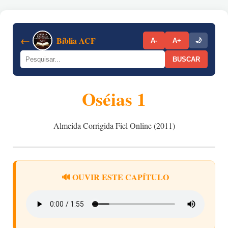
←
Bíblia ACF
A-
A+
🌙
BUSCAR
Oséias 1
Almeida Corrigida Fiel Online (2011)
🔊 OUVIR ESTE CAPÍTULO