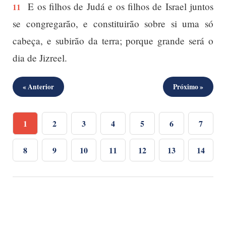
E os filhos de Judá e os filhos de Israel juntos
11
se congregarão, e constituirão sobre si uma só
cabeça, e subirão da terra; porque grande será o
dia de Jizreel.
« Anterior
Próximo »
1
2
3
4
5
6
7
8
9
10
11
12
13
14