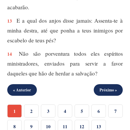
acabarão.
E a qual dos anjos disse jamais: Assenta-te à
13
minha destra, até que ponha a teus inimigos por
escabelo de teus pés?
Não são porventura todos eles espíritos
14
ministradores, enviados para servir a favor
daqueles que hão de herdar a salvação?
« Anterior
Próximo »
1
2
3
4
5
6
7
8
9
10
11
12
13