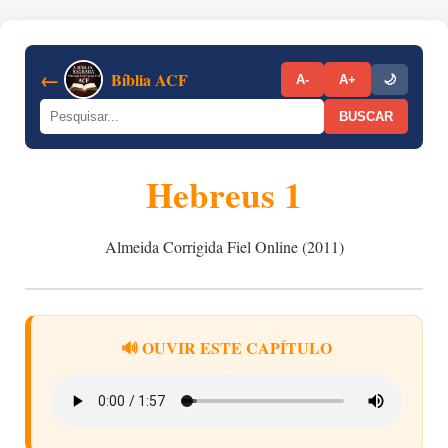
←
Bíblia ACF
A-
A+
🌙
BUSCAR
Hebreus 1
Almeida Corrigida Fiel Online (2011)
🔊 OUVIR ESTE CAPÍTULO