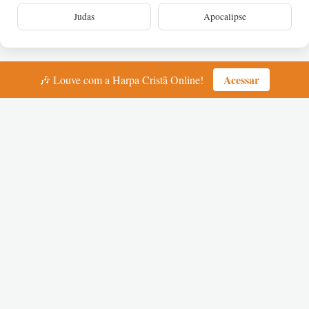
Judas
Apocalipse
Acessar
🎶 Louve com a Harpa Cristã Online!