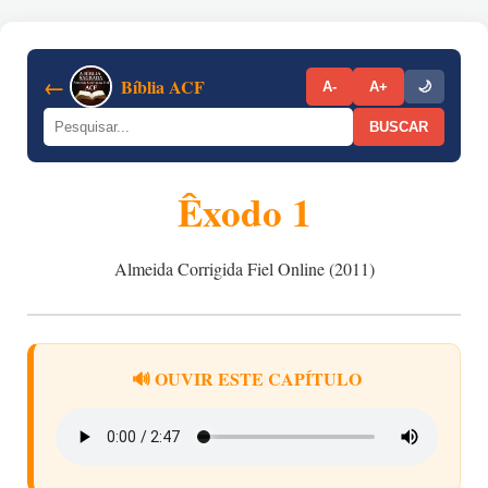
←
Bíblia ACF
A-
A+
🌙
BUSCAR
Êxodo 1
Almeida Corrigida Fiel Online (2011)
🔊 OUVIR ESTE CAPÍTULO