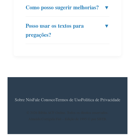
Como posso sugerir melhorias?
▼
Posso usar os textos para
▼
pregações?
Sobre Nós
Fale Conosco
Termos de Uso
Política de Privacidade
© 2026 Bíblia ACF Online. Todos os direitos reservados.
Almeida Corrigida Fiel – Edição de 1995 © por SBTB.