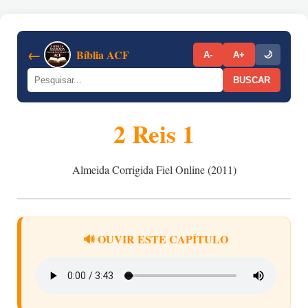
←
Bíblia ACF
A-
A+
🌙
BUSCAR
2 Reis 1
Almeida Corrigida Fiel Online (2011)
🔊 OUVIR ESTE CAPÍTULO