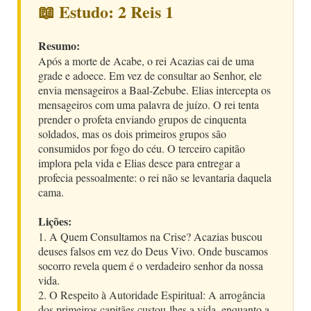
📖 Estudo: 2 Reis 1
Resumo:
Após a morte de Acabe, o rei Acazias cai de uma
grade e adoece. Em vez de consultar ao Senhor, ele
envia mensageiros a Baal-Zebube. Elias intercepta os
mensageiros com uma palavra de juízo. O rei tenta
prender o profeta enviando grupos de cinquenta
soldados, mas os dois primeiros grupos são
consumidos por fogo do céu. O terceiro capitão
implora pela vida e Elias desce para entregar a
profecia pessoalmente: o rei não se levantaria daquela
cama.
Lições:
1. A Quem Consultamos na Crise? Acazias buscou
deuses falsos em vez do Deus Vivo. Onde buscamos
socorro revela quem é o verdadeiro senhor da nossa
vida.
2. O Respeito à Autoridade Espiritual: A arrogância
dos primeiros capitães custou-lhes a vida, enquanto a