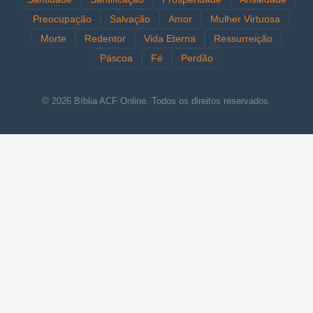
Preocupação
Salvação
Amor
Mulher Virtuosa
Morte
Redentor
Vida Eterna
Ressurreição
Páscoa
Fé
Perdão
© 2026 Bíblia ACF Online. Todos os direitos reservados.