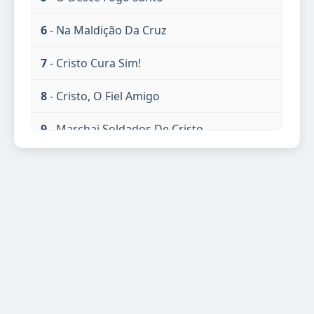
6
- Na Maldição Da Cruz
7
- Cristo Cura Sim!
8
- Cristo, O Fiel Amigo
9
- Marchai Soldados De Cristo
10
- Eu Te Louvo
11
- Ó Cristão, Eia Avante
12
- Vem Já, Pecador
13
- Jesus Comprou-me
14
- Gozo Em Jesus