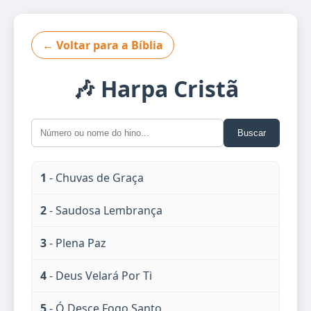
← Voltar para a Bíblia
🎶 Harpa Cristã
Buscar
1
- Chuvas de Graça
2
- Saudosa Lembrança
3
- Plena Paz
4
- Deus Velará Por Ti
5
- Ó Desce Fogo Santo