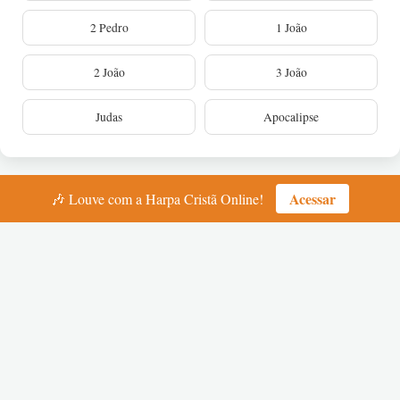
2 Pedro
1 João
2 João
3 João
Judas
Apocalipse
Acessar
🎶 Louve com a Harpa Cristã Online!