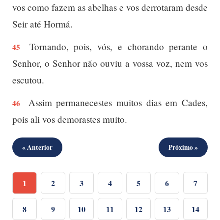
vos como fazem as abelhas e vos derrotaram desde
Seir até Hormá.
Tornando, pois, vós, e chorando perante o
45
Senhor, o Senhor não ouviu a vossa voz, nem vos
escutou.
Assim permanecestes muitos dias em Cades,
46
pois ali vos demorastes muito.
« Anterior
Próximo »
1
2
3
4
5
6
7
8
9
10
11
12
13
14