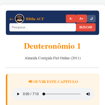
←
Bíblia ACF
A-
A+
🌙
BUSCAR
Deuteronômio 1
Almeida Corrigida Fiel Online (2011)
🔊 OUVIR ESTE CAPÍTULO