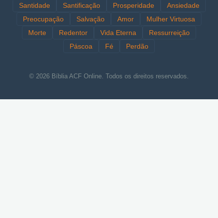
Santidade
Santificação
Prosperidade
Ansiedade
Preocupação
Salvação
Amor
Mulher Virtuosa
Morte
Redentor
Vida Eterna
Ressurreição
Páscoa
Fé
Perdão
© 2026 Bíblia ACF Online. Todos os direitos reservados.