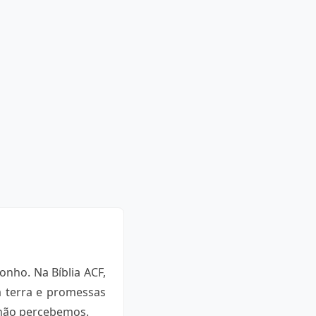
nho. Na Bíblia ACF,
a terra e promessas
 não percebemos.