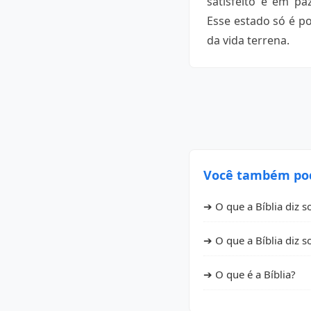
satisfeito e em pa
Esse estado só é po
da vida terrena.
Você também pode
➔ O que a Bíblia diz s
➔ O que a Bíblia diz so
➔ O que é a Bíblia?