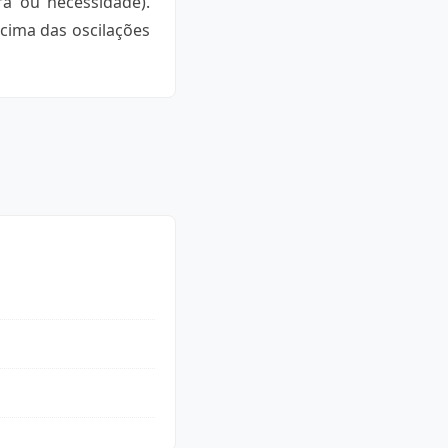
ra ou necessidade).
acima das oscilações