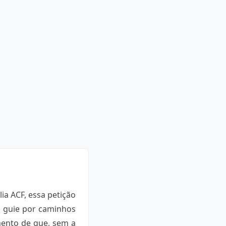
ia ACF, essa petição
s guie por caminhos
imento de que, sem a