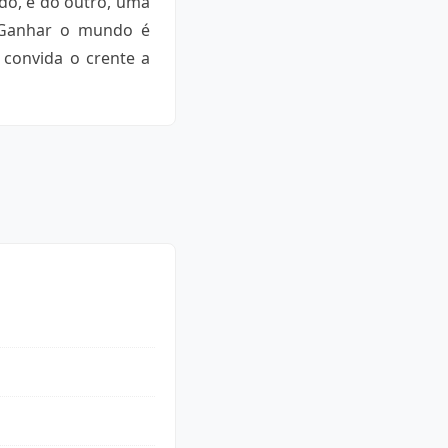
ndo, e do outro, uma
. Ganhar o mundo é
 convida o crente a