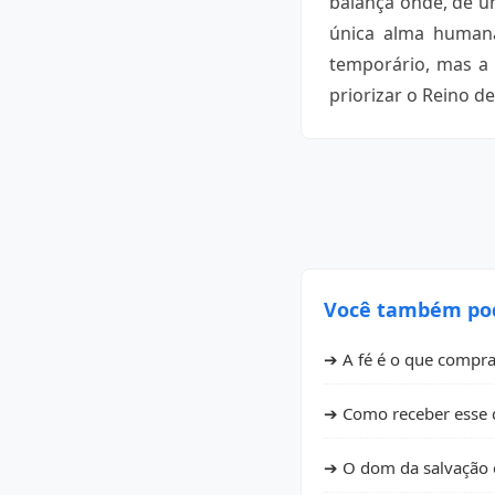
balança onde, de um
única alma humana
temporário, mas a 
priorizar o Reino d
Você também pode
➔ A fé é o que compra
➔ Como receber esse 
➔ O dom da salvação é