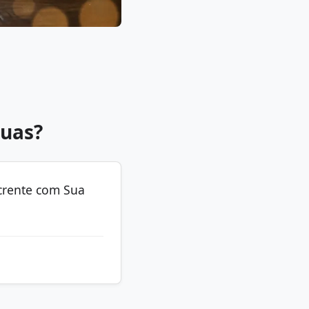
guas?
 crente com Sua