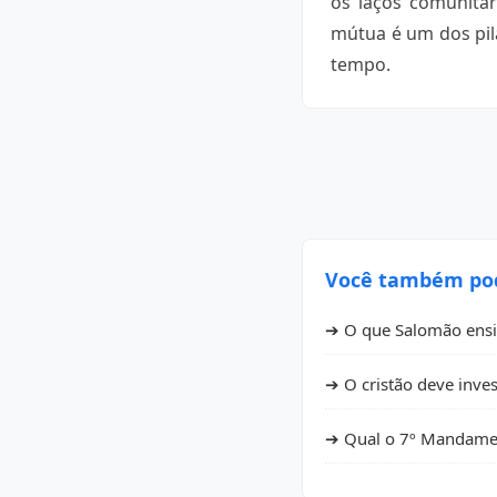
os laços comunitár
mútua é um dos pil
tempo.
Você também pode
➔ O que Salomão ensin
➔ O cristão deve inve
➔ Qual o 7º Mandamen