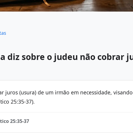
tas
ia diz sobre o judeu não cobrar j
rar juros (usura) de um irmão em necessidade, visando
ico 25:35-37).
tico 25:35-37