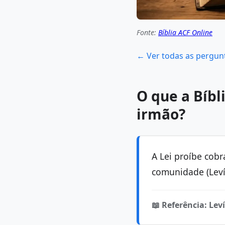
Fonte:
Bíblia ACF Online
← Ver todas as pergun
O que a Bíbl
irmão?
A Lei proíbe cob
comunidade (Levít
📖 Referência: Leví